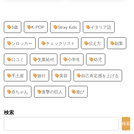
3歳
K-POP
Stray Kids
イタリア語
シロッカー
チェックリスト
伝え方
副業
口コミ
失業給付
小学生
幼児
手土産
旅行
美容
自己肯定感を上げる
赤ちゃん
進撃の巨人
遊び
検索
検索