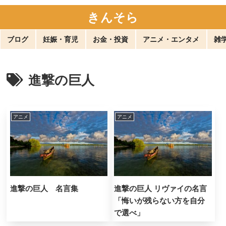
きんそら
ブログ
妊娠・育児
お金・投資
アニメ・エンタメ
雑
進撃の巨人
アニメ
アニメ
進撃の巨人 名言集
進撃の巨人 リヴァイの名言
「悔いが残らない方を自分
で選べ」