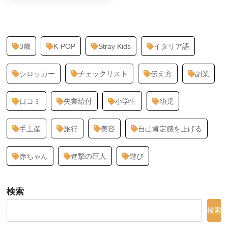
3歳
K-POP
Stray Kids
イタリア語
シロッカー
チェックリスト
伝え方
副業
口コミ
失業給付
小学生
幼児
手土産
旅行
美容
自己肯定感を上げる
赤ちゃん
進撃の巨人
遊び
検索
検索