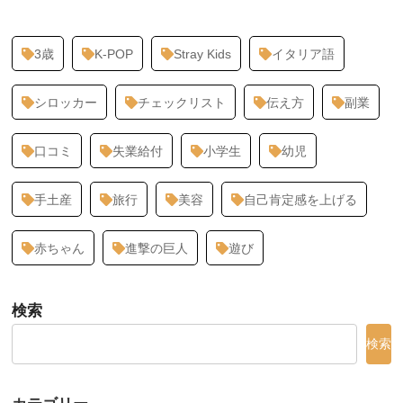
3歳
K-POP
Stray Kids
イタリア語
シロッカー
チェックリスト
伝え方
副業
口コミ
失業給付
小学生
幼児
手土産
旅行
美容
自己肯定感を上げる
赤ちゃん
進撃の巨人
遊び
検索
検索