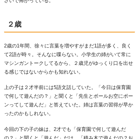
さいで怖がっている。
２歳
2歳の1年間、徐々に言葉を増やすがまだ1語が多く、良く
て2語が時々。そんなに喋らない。小学生の姉がいて常に
マシンガントークしてるから、２歳児がゆっくり口を出せ
る感じではないからかも知れない。
上の子は２才半前には5語文話していた。「今日は保育園
で何して遊んだの？」と聞くと「先生とボールお空にポー
ンってして遊んだ」と答えていた。姉は言葉の習得が早か
ったのかもしれない。
今回の下の子の妹は、2才でも「保育園で何して遊んだ
の？」と聞くと「遊んだ」だけ。「積み木で遊んだの？お