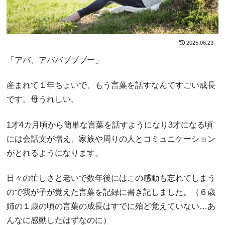
2025.06.23
「アバ、アババブブブー」
産まれて１年ちょいで、もう言葉を話すなんてすごい成長
です。母うれしい。
1才4カ月頃から簡単な言葉を話すようになり3才になる頃
には会話文が増え、家族や周りの人とコミュニケーション
がとれるようになります。
日々の忙しさと老いで数年後にはこの感動も忘れてしまう
ので我が子が覚えた言葉を記録に書き記しました。（６歳
姉の１歳の頃の言葉の成長はすでに殆ど覚えていない…あ
んなに感動したはずなのに）